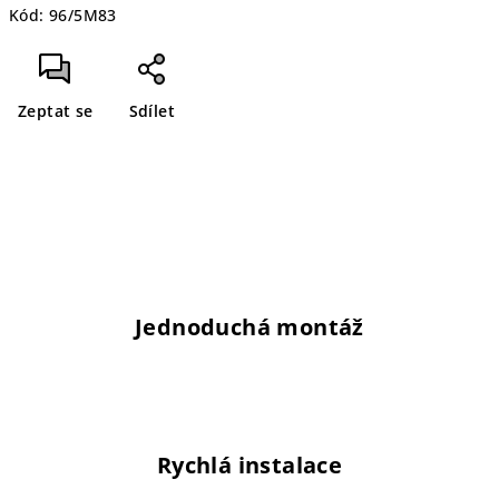
Kód:
96/5M83
cena:
Zeptat se
Sdílet
Jednoduchá montáž
Rychlá instalace