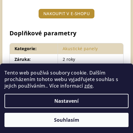
NAKOUPIT V E-SHOPU
Doplňkové parametry
Kategorie
:
Akustické panely
Záruka
:
2 roky
Hmotnost
:
0.3 kg
Tento web používá soubory cookie. Dalším
procházením tohoto webu vyjadřujete souhlas s
Položka byla vyprodána…
jejich používáním.. Více informací
zde
.
Nastavení
Z
Copyright 2026
Horve akustické panely
. Všechna práva
á
vyhrazena.
Souhlasím
p
Vytvořil Shoptet
a