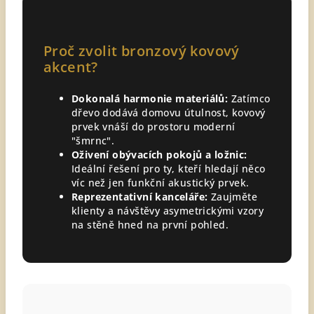
Proč zvolit bronzový kovový
akcent?
Dokonalá harmonie materiálů:
Zatímco
dřevo dodává domovu útulnost, kovový
prvek vnáší do prostoru moderní
"šmrnc".
Oživení obývacích pokojů a ložnic:
Ideální řešení pro ty, kteří hledají něco
víc než jen funkční akustický prvek.
Reprezentativní kanceláře:
Zaujměte
klienty a návštěvy asymetrickými vzory
na stěně hned na první pohled.