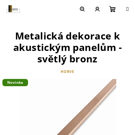
Přejít
na
obsah
Nákupn
Hledat
Přihlášení
Metalická dekorace k
košík
akustickým panelům -
světlý bronz
HORVE
Novinka